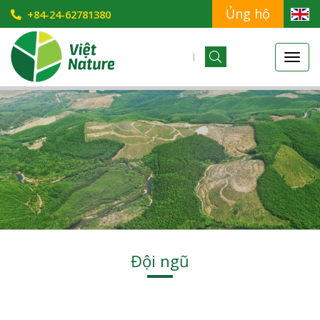
Ủng hộ
+84-24-62781380
Đội ngũ