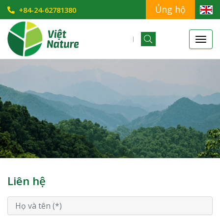
Ủng hộ
+84-24-62781380
Liên hệ