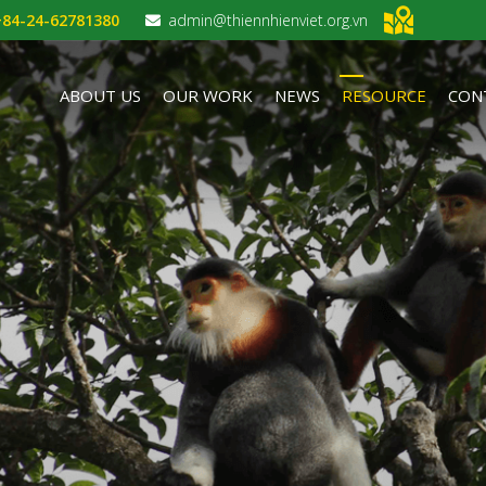
+84-24-62781380
admin@thiennhienviet.org.vn
ABOUT US
OUR WORK
NEWS
RESOURCE
CON