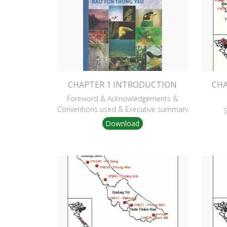
CHAPTER 1 INTRODUCTION
CHA
Foreword & Acknowledgements &
Conventions used & Executive summary
S
Download
Background & Methodology
Results & Site accounts