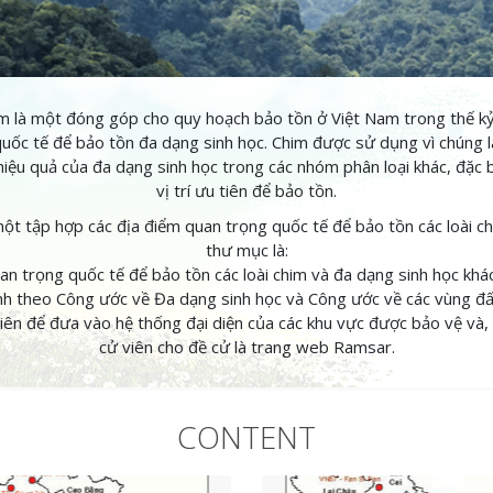
m là một đóng góp cho quy hoạch bảo tồn ở Việt Nam trong thế kỷ 
uốc tế để bảo tồn đa dạng sinh học. Chim được sử dụng vì chúng 
hiệu quả của đa dạng sinh học trong các nhóm phân loại khác, đặc b
vị trí ưu tiên để bảo tồn.
một tập hợp các địa điểm quan trọng quốc tế để bảo tồn các loài c
thư mục là:
uan trọng quốc tế để bảo tồn các loài chim và đa dạng sinh học khá
nh theo Công ước về Đa dạng sinh học và Công ước về các vùng đấ
viên để đưa vào hệ thống đại diện của các khu vực được bảo vệ và, 
cử viên cho đề cử là trang web Ramsar.
CONTENT